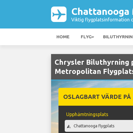
Chattanooga 
Viktig flygplatsinformation 
HOME
FLYG
BILUTHYRNI
Chrysler Biluthyrning
Metropolitan Flygplat
OSLAGBART VÄRDE PÅ
Upphämtningsplats