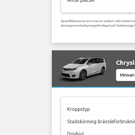
Antal platser
Specifikationerna som visas är endast i informations
det angivna biluthyrningsföretaget på Chattanooga 
Chrysl
Kroppstyp
Stadskörning bränsleförbrukni
Drivhjul