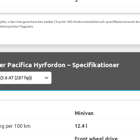
5
syfte, vi kan inte garantera den exakta Chrysler 300-fordonsmodellen och specifikationerna du kom
Metropolitan Flygplats.
er Pacifica Hyrfordon – Specifikationer
Minivan
ng per 100 km
12.4 l
Front wheel drive