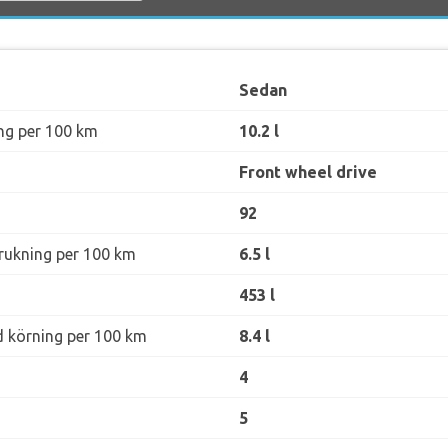
Sedan
ng per 100 km
10.2 l
Front wheel drive
92
rukning per 100 km
6.5 l
453 l
d körning per 100 km
8.4 l
4
5