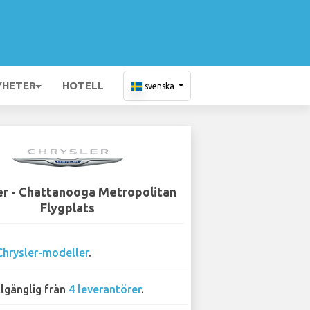
YHETER
HOTELL
svenska
er - Chattanooga Metropolitan
Flygplats
Chrysler-modeller
.
llgänglig från
4 leverantörer
.