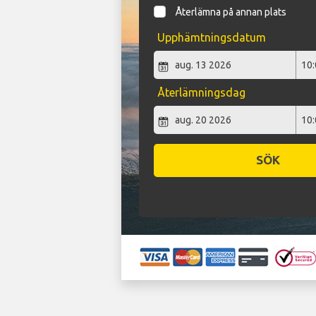
Återlämna på annan plats
Upphämtningsdatum
Återlämningsdag
SÖK