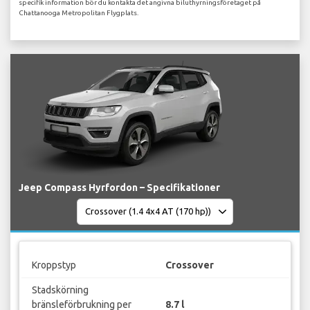
specifik information bör du kontakta det angivna biluthyrningsföretaget på
Chattanooga Metropolitan Flygplats.
Jeep Compass Hyrfordon – Specifikationer
Kroppstyp
Crossover
Stadskörning
bränsleförbrukning per
8.7 l