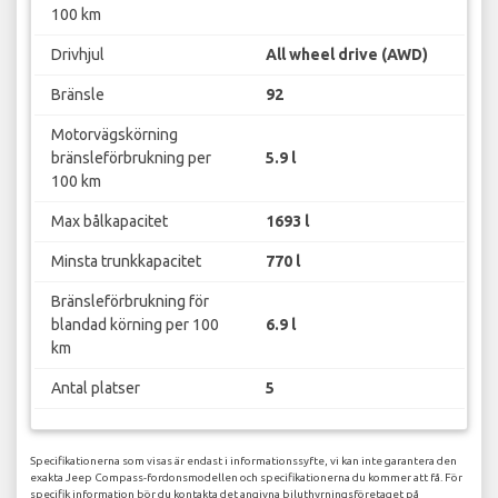
100 km
Drivhjul
All wheel drive (AWD)
Bränsle
92
Motorvägskörning
bränsleförbrukning per
5.9 l
100 km
Max bålkapacitet
1693 l
Minsta trunkkapacitet
770 l
Bränsleförbrukning för
blandad körning per 100
6.9 l
km
Antal platser
5
Specifikationerna som visas är endast i informationssyfte, vi kan inte garantera den
exakta Jeep Compass-fordonsmodellen och specifikationerna du kommer att få. För
specifik information bör du kontakta det angivna biluthyrningsföretaget på