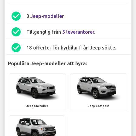
check_circle
3
Jeep-modeller
.
check_circle
Tillgänglig från
5 leverantörer
.
check_circle
18 offerter för hyrbilar från Jeep sökte.
Populära Jeep-modeller att hyra:
Jeep Cherokee
Jeep Compass