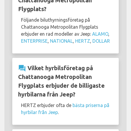
Chattanooga Metropolitan
Flygplats?
Följande biluthyrningsföretag på
Chattanooga Metropolitan Flygplats
erbjuder en rad modeller av Jeep:
ALAMO
,
ENTERPRISE
,
NATIONAL
,
HERTZ
,
DOLLAR
question_answer
Vilket hyrbilsföretag på
Chattanooga Metropolitan
Flygplats erbjuder de billigaste
hyrbilarna från Jeep?
HERTZ erbjuder ofta de
bästa priserna på
hyrbilar från Jeep
.