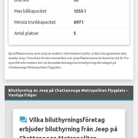
Bränsle
95
Max bålkapacitet
1555 l
Minsta trunkkapacitet
697 l
Antal platser
5
Specifikationerna som visas är endast i informationssyfte, vi kan inte garantera den
exakta Jeep Cherokee-fordonsmodellen och specifikationerna du kommer att få. För
specifik information bör du kontakta det angivna biluthyrningsföretaget på
Chattanooga Metropolitan Flygplats.
Biluthyrning av Jeep på Chattanooga Metropolitan Flygplats –
Vanliga frågor
question_answer
Vilka biluthyrningsföretag
erbjuder biluthyrning från Jeep på