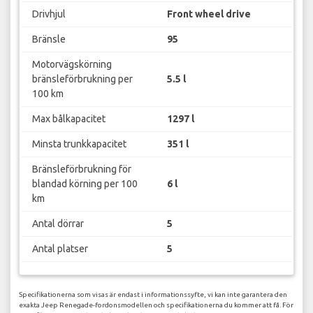
Drivhjul
Front wheel drive
Bränsle
95
Motorvägskörning
bränsleförbrukning per
5.5 l
100 km
Max bålkapacitet
1297 l
Minsta trunkkapacitet
351 l
Bränsleförbrukning för
blandad körning per 100
6 l
km
Antal dörrar
5
Antal platser
5
Specifikationerna som visas är endast i informationssyfte, vi kan inte garantera den
exakta Jeep Renegade-fordonsmodellen och specifikationerna du kommer att få. För