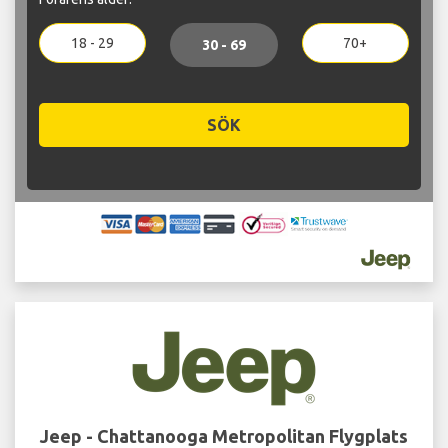
18 - 29
70+
30 - 69
SÖK
Jeep - Chattanooga Metropolitan Flygplats